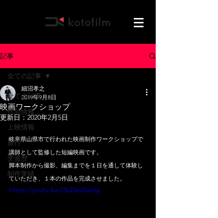
記事
全ての記事
細沼孝之
全ての記事
2019年9月8日
映画ワークショップ
作品情報
更新日：
2020年2月5日
上映情報
岐阜県山県市で行われた映画制作ワークショップで
旅行
講師として監修した短編映画です。
受賞歴
脚本制作から撮影、編集までを１日を通して体験し
制作実績
ていただき、１本の作品を完成させました。
https://youtu.be/I3s23yU5edg