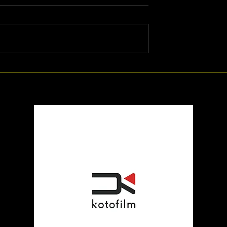
】ドラマ「ガチ恋
令和4年度すかがわ特撮塾 
動報告