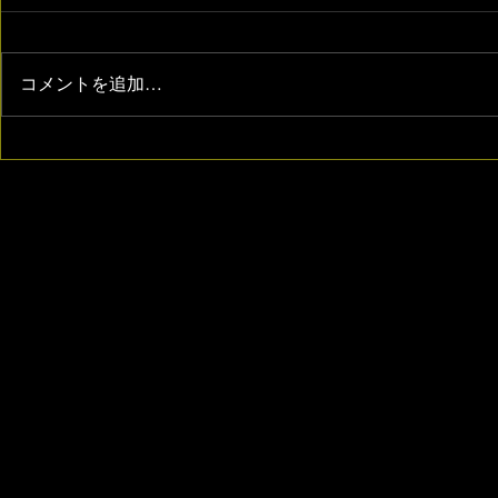
コメントを追加…
【監督/脚本/撮影/編集】小田
【画面制作
原市観光PR映像「うたの生ま
粘着獣」
れるまち」