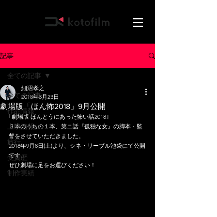
記事
全ての記事
細沼孝之
全ての記事
2018年8月23日
劇場版「ほん怖2018」9月公開
作品情報
｢劇場版 ほんとうにあった怖い話2018｣
上映情報
３本のうちの１本、第ニ話『孤独な女』の脚本・監
督をさせていただきました。
旅行
2018年9月8日(土)より、シネ・リーブル池袋にて公開
です。
受賞歴
ぜひ劇場に足をお運びください！
制作実績