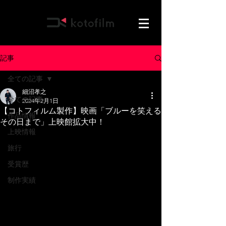
記事
全ての記事
細沼孝之
全ての記事
2024年2月1日
【コトフィルム製作】映画「ブルーを笑える
作品情報
その日まで」上映館拡大中！
上映情報
旅行
受賞歴
制作実績