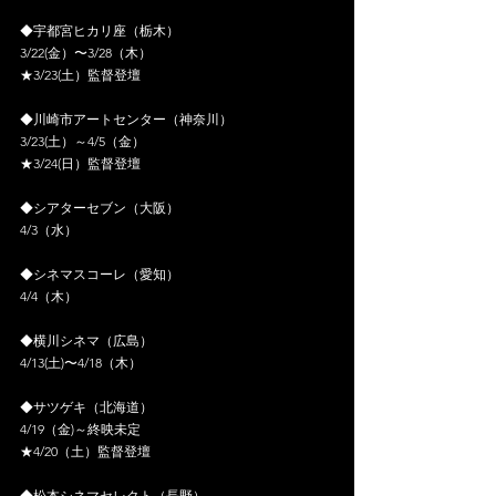
◆宇都宮ヒカリ座（栃木）
3/22(金）〜3/28（木）
★3/23(土）監督登壇
◆川崎市アートセンター（神奈川）
3/23(土）～4/5（金）
★3/24(日）監督登壇
◆シアターセブン（大阪）
4/3（水）
◆シネマスコーレ（愛知）
4/4（木）
◆横川シネマ（広島）
4/13(土)〜4/18（木）
◆サツゲキ（北海道）
4/19（金)～終映未定
★4/20（土）監督登壇
◆松本シネマセレクト（長野）